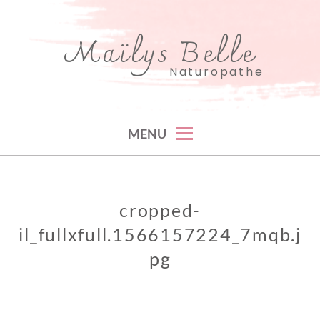
Skip
to
Maïlys Belle
content
Naturopathe
MENU
cropped-
il_fullxfull.1566157224_7mqb.j
pg