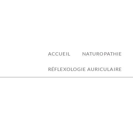
Skip
to
content
ACCUEIL
NATUROPATHIE
RÉFLEXOLOGIE AURICULAIRE